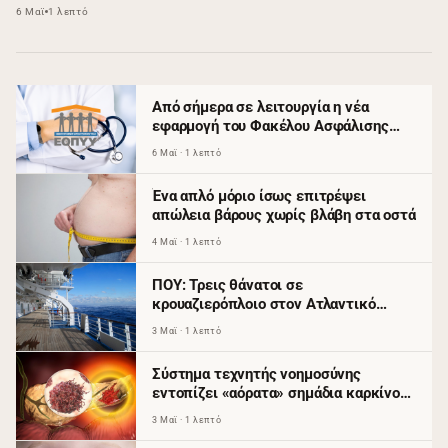
6 Μαϊ
1 λεπτό
Από σήμερα σε λειτουργία η νέα
εφαρμογή του Φακέλου Ασφάλισης
Υγείας του ΕΟΠΥΥ
6 Μαϊ · 1 λεπτό
Ένα απλό μόριο ίσως επιτρέψει
απώλεια βάρους χωρίς βλάβη στα οστά
4 Μαϊ · 1 λεπτό
ΠΟΥ: Τρεις θάνατοι σε
κρουαζιερόπλοιο στον Ατλαντικό
συνδέονται με πιθανό ξέσπασμα
3 Μαϊ · 1 λεπτό
χανταϊού
Σύστημα τεχνητής νοημοσύνης
εντοπίζει «αόρατα» σημάδια καρκίνου
του παγκρέατος χρόνια πριν από τη
3 Μαϊ · 1 λεπτό
διάγνωση