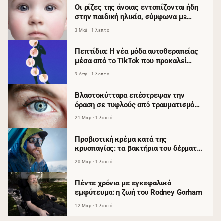
Οι ρίζες της άνοιας εντοπίζονται ήδη
στην παιδική ηλικία, σύμφωνα με
ειδικούς
3 Μαϊ · 1 λεπτό
Πεπτίδια: Η νέα μόδα αυτοθεραπείας
μέσα από το TikTok που προκαλεί
ανησυχία
9 Απρ · 1 λεπτό
Βλαστοκύτταρα επέστρεψαν την
όραση σε τυφλούς από τραυματισμό
κερατοειδούς
21 Μαρ · 1 λεπτό
Προβιοτική κρέμα κατά της
κρυοπαγίας: τα βακτήρια του δέρματος
ως θερμαντικό σύστημα
20 Μαρ · 1 λεπτό
Πέντε χρόνια με εγκεφαλικό
εμφύτευμα: η ζωή του Rodney Gorham
12 Μαρ · 1 λεπτό