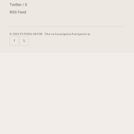
Twitter / X
RSS Feed
© 2026 FUTUROLOGY.GR · Όλα τα δικαιώματα διατηρούνται
f
𝕏