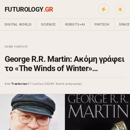
FUTUROLOGY
.GR
DIGITAL WORLD
SCIENCE
ROBOTS+AI
FINTECH
SPACE
HOME
›
FANTASY
›
George R.R. Martin: Ακόμη γράφει
το «The Winds of Winter»…
Από
Trantorian
27 Ιουλίου 2023
1 λεπτό ανάγνωσης