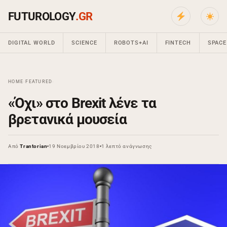
FUTUROLOGY
.GR
DIGITAL WORLD
SCIENCE
ROBOTS+AI
FINTECH
SPACE
HOME
›
FEATURED
›
«Όχι» στο Brexit λένε τα
βρετανικά μουσεία
Από
Trantorian
19 Νοεμβρίου 2018
1 λεπτό ανάγνωσης