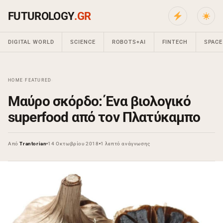
FUTUROLOGY
.GR
DIGITAL WORLD
SCIENCE
ROBOTS+AI
FINTECH
SPACE
HOME
›
FEATURED
›
Μαύρο σκόρδο: Ένα βιολογικό
superfood από τον Πλατύκαμπο
Από
Trantorian
14 Οκτωβρίου 2018
1 λεπτό ανάγνωσης