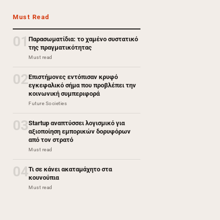
Must Read
01
Παρασωματίδια: το χαμένο συστατικό
της πραγματικότητας
Must read
02
Επιστήμονες εντόπισαν κρυφό
εγκεφαλικό σήμα που προβλέπει την
κοινωνική συμπεριφορά
Future Societies
03
Startup αναπτύσσει λογισμικό για
αξιοποίηση εμπορικών δορυφόρων
από τον στρατό
Must read
04
Τι σε κάνει ακαταμάχητο στα
κουνούπια
Must read