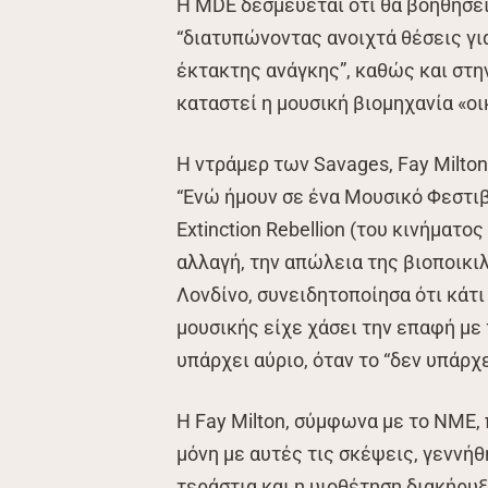
Η MDE δεσμεύεται ότι θα βοηθήσει
“διατυπώνοντας ανοιχτά θέσεις για
έκτακτης ανάγκης”, καθώς και στη
καταστεί η μουσική βιομηχανία «ο
Η ντράμερ των Savages, Fay Milto
“Ενώ ήμουν σε ένα Μουσικό Φεστι
Extinction Rebellion (του κινήματο
αλλαγή, την απώλεια της βιοποικι
Λονδίνο, συνειδητοποίησα ότι κάτι
μουσικής είχε χάσει την επαφή με
υπάρχει αύριο, όταν το “δεν υπάρχε
Η Fay Milton, σύμφωνα με το NME, 
μόνη με αυτές τις σκέψεις, γεννή
τεράστια και η υιοθέτηση διακήρυξ