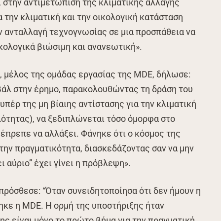
 στην αντιμετώπιση της κλιματικής αλλαγής
 την κλιματική και την οικολογική κατάσταση
ν ανταλλαγή τεχνογνωσίας σε μια προσπάθεια να
ικολογικά βιώσιμη και ανανεωτική».
n, μέλος της ομάδας εργασίας της MDE, δήλωσε:
βάλ στην έρημο, παρακολουθώντας τη δράση του
ς υπέρ της μη βίαιης αντίστασης για την κλιματική
λότητας), να ξεδιπλώνεται τόσο όμορφα στο
 έπρεπε να αλλάξει. Φάνηκε ότι ο κόσμος της
 την πραγματικότητα, διασκεδάζοντας σαν να μην
ι αύριο” έχει γίνει η πρόβλεψη».
πρόσθεσε: “Όταν συνειδητοποίησα ότι δεν ήμουν η
θηκε η MDE. Η ορμή της υποστήριξης ήταν
ης είναι μόνο το πρώτο βήμα για την πραγματική