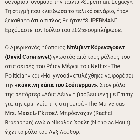
σεναρίου, ονόμασα την ταινία «Superman: Legacy».
Τη στιγμή που κλείδωσα το τελικό σενάριο, ήταν
ξεκάθαρο ότι ο τίτλος θα ήταν “SUPERMAN”.
Ερχόμαστε τον Ιούλιο του 2025» συμπλήρωσε.
Ο Αμερικανός ηθοποιός
Ντέιβιντ Κόρενσγουετ
(David Corenswet)
γνωστός από τους ρόλους του
στις σειρές του Ράιαν Μέρφι του Netflix «The
Politician» και «Hollywood» επιλέχθηκε να φορέσει
την
«κόκκινη κάπα του Σούπερμαν»
. Στον ρόλο
της ρεπόρτερ «Λόις Λέιν» η βραβευμένη με Emmy
για την ερμηνεία της στη σειρά «The Marvelous
Mrs. Maisel» Ρέιτσελ Μπρόσναχαν (Rachel
Brosnahan) ενώ ο Νίκολας Χουλτ (Nicholas Hoult)
έχει το ρόλο του Λεξ Λούθορ.