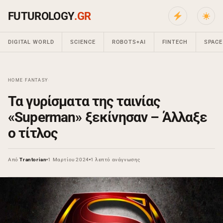
FUTUROLOGY
.GR
DIGITAL WORLD
SCIENCE
ROBOTS+AI
FINTECH
SPACE
HOME
›
FANTASY
›
Τα γυρίσματα της ταινίας
«Superman» ξεκίνησαν – Άλλαξε
ο τίτλος
Από
Trantorian
1 Μαρτίου 2024
1 λεπτό ανάγνωσης