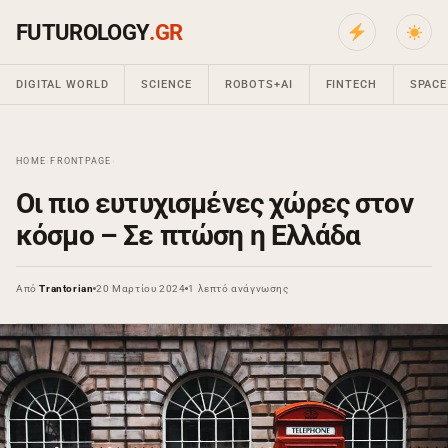
FUTUROLOGY
.GR
DIGITAL WORLD
SCIENCE
ROBOTS+AI
FINTECH
SPACE
HOME
›
FRONTPAGE
›
Οι πιο ευτυχισμένες χώρες στον
κόσμο – Σε πτώση η Ελλάδα
Από
Trantorian
20 Μαρτίου 2024
1 λεπτό ανάγνωσης