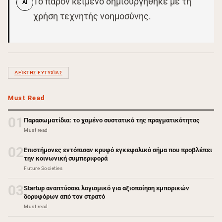
Το παρόν κείμενο δημιουργήθηκε με τη
AI
χρήση τεχνητής νοημοσύνης.
ΔΕΊΚΤΗΣ ΕΥΤΥΧΊΑΣ
Must Read
01
Παρασωματίδια: το χαμένο συστατικό της πραγματικότητας
Must read
02
Επιστήμονες εντόπισαν κρυφό εγκεφαλικό σήμα που προβλέπει
την κοινωνική συμπεριφορά
Future Societies
03
Startup αναπτύσσει λογισμικό για αξιοποίηση εμπορικών
δορυφόρων από τον στρατό
Must read