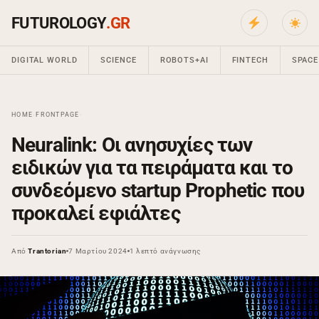
FUTUROLOGY
.GR
DIGITAL WORLD
SCIENCE
ROBOTS+AI
FINTECH
SPACE
HOME
›
FRONTPAGE
›
Neuralink: Οι ανησυχίες των
ειδικών για τα πειράματα και το
συνδεόμενο startup Prophetic που
προκαλεί εφιάλτες
Από
Trantorian
7 Μαρτίου 2024
1 λεπτό ανάγνωσης