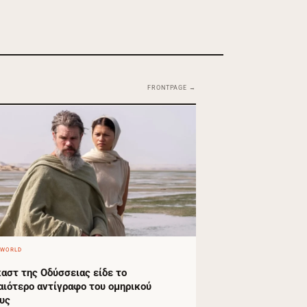
FRONTPAGE →
 WORLD
καστ της Οδύσσειας είδε το
αιότερο αντίγραφο του ομηρικού
υς