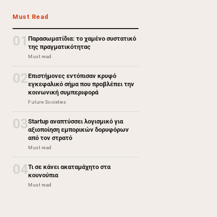
Must Read
01
Παρασωματίδια: το χαμένο συστατικό
της πραγματικότητας
Must read
02
Επιστήμονες εντόπισαν κρυφό
εγκεφαλικό σήμα που προβλέπει την
κοινωνική συμπεριφορά
Future Societies
03
Startup αναπτύσσει λογισμικό για
αξιοποίηση εμπορικών δορυφόρων
από τον στρατό
Must read
04
Τι σε κάνει ακαταμάχητο στα
κουνούπια
Must read