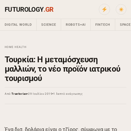
FUTUROLOGY
.GR
DIGITAL WORLD
SCIENCE
ROBOTS+AI
FINTECH
SPACE
HOME
›
HEALTH
›
Τουρκία: Η μεταμόσχευση
μαλλιών, το νέο προϊόν ιατρικού
τουρισμού
Από
Trantorian
29 Ιουλίου 2019
1 λεπτό ανάγνωσης
Ένα δισ. δολάρια είναι ο τζίρος, σύμφωνα με το