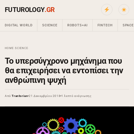
FUTUROLOGY
.GR
DIGITAL WORLD
SCIENCE
ROBOTS+AI
FINTECH
SPACE
HOME
›
SCIENCE
›
Το υπερσύγχρονο μηχάνημα που
θα επιχειρήσει να εντοπίσει την
ανθρώπινη ψυχή
Από
Trantorian
21 Δεκεμβρίου 2018
1 λεπτό ανάγνωσης