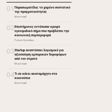
01
Παρασωματίδια: το χαμένο συστατικό
της πραγματικότητας
Must read
02
Επιστήμονες εντόπισαν κρυφό
εγκεφαλικό σήμα που προβλέπει την
κοινωνική συμπεριφορά
Future Societies
03
Startup αναπτύσσει λογισμικό για
αξιοποίηση εμπορικών δορυφόρων
από τον στρατό
Must read
04
Τι σε κάνει ακαταμάχητο στα
κουνούπια
Must read