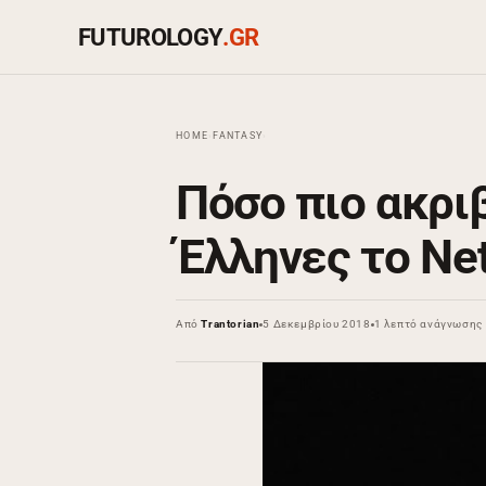
FUTUROLOGY
.GR
HOME
›
FANTASY
›
Πόσο πιο ακρι
Έλληνες το Net
Από
Trantorian
5 Δεκεμβρίου 2018
1 λεπτό ανάγνωσης