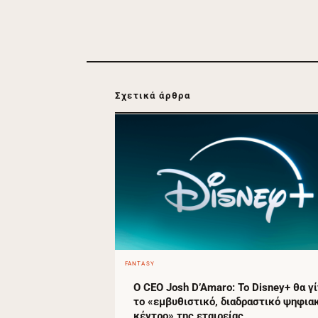
Σχετικά άρθρα
FANTASY
Ο CEO Josh D’Amaro: Το Disney+ θα γί
το «εμβυθιστικό, διαδραστικό ψηφια
κέντρο» της εταιρείας