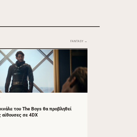
FANTASY →
Y
φινάλε του The Boys θα προβληθεί
ς αίθουσες σε 4DX