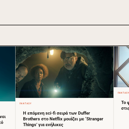
FANTAS
Το 
FANTASY
στι
Η επόμενη sci-fi σειρά των Duffer
νει
Brothers στο Netflix μοιάζει με ‘Stranger
κό
Things’ για ενήλικες