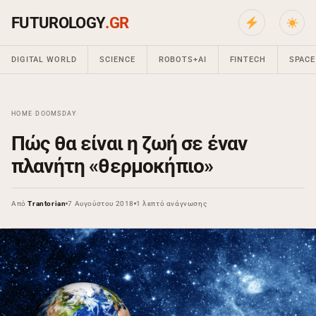
FUTUROLOGY
.GR
DIGITAL WORLD
SCIENCE
ROBOTS+AI
FINTECH
SPACE
HOME
›
DOOMSDAY
›
Πώς θα είναι η ζωή σε έναν
πλανήτη «θερμοκήπιο»
Από
Trantorian
7 Αυγούστου 2018
1 λεπτό ανάγνωσης