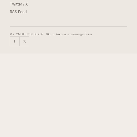
Twitter / X
RSS Feed
© 2026 FUTUROLOGY.GR · Όλα τα δικαιώματα διατηρούνται
f
𝕏