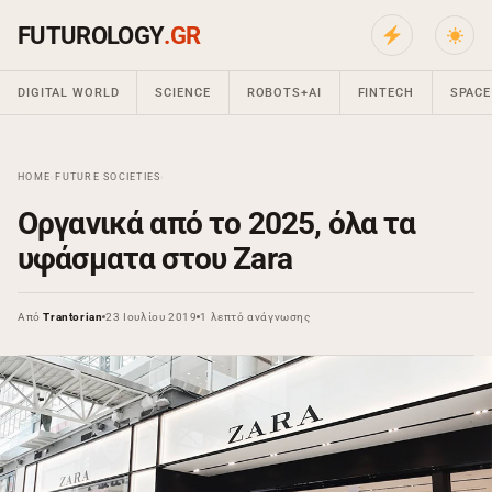
FUTUROLOGY
.GR
DIGITAL WORLD
SCIENCE
ROBOTS+AI
FINTECH
SPACE
HOME
›
FUTURE SOCIETIES
›
Οργανικά από το 2025, όλα τα
υφάσματα στου Zara
Από
Trantorian
23 Ιουλίου 2019
1 λεπτό ανάγνωσης