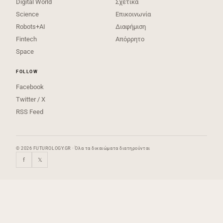
Digital World
Σχετικά
Science
Επικοινωνία
Robots+AI
Διαφήμιση
Fintech
Απόρρητο
Space
FOLLOW
Facebook
Twitter / X
RSS Feed
© 2026 FUTUROLOGY.GR · Όλα τα δικαιώματα διατηρούνται
f
𝕏