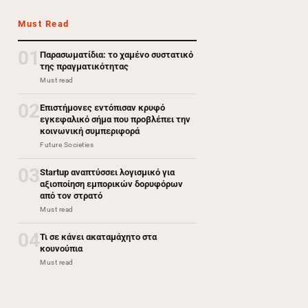
Must Read
01
Παρασωματίδια: το χαμένο συστατικό
της πραγματικότητας
Must read
02
Επιστήμονες εντόπισαν κρυφό
εγκεφαλικό σήμα που προβλέπει την
κοινωνική συμπεριφορά
Future Societies
03
Startup αναπτύσσει λογισμικό για
αξιοποίηση εμπορικών δορυφόρων
από τον στρατό
Must read
04
Τι σε κάνει ακαταμάχητο στα
κουνούπια
Must read