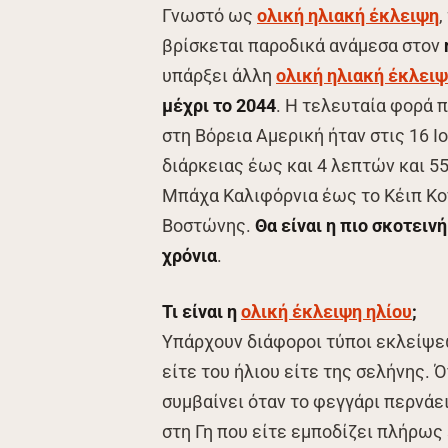
Γνωστό ως
ολική ηλιακή έκλειψη
,
βρίσκεται παροδικά ανάμεσα στον
υπάρξει άλλη
ολική ηλιακή έκλει
μέχρι το 2044
. Η τελευταία φορά 
στη Βόρεια Αμερική ήταν στις 16 Ι
διάρκειας έως και 4 λεπτών και 5
Μπάχα Καλιφόρνια έως το Κέιπ Κον
Βοστώνης.
Θα είναι η πιο σκοτειν
χρόνια
.
Τι είναι η
ολική έκλειψη ηλίου
;
Υπάρχουν διάφοροι τύποι εκλείψε
είτε του ήλιου είτε της σελήνης. 
συμβαίνει όταν το φεγγάρι περνάει 
στη Γη που είτε εμποδίζει πλήρως