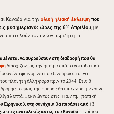
αι Καναδά για την
ολική ηλιακή έκλειψη
που
ης
 τις μεσημεριανές ώρες της 8
Απριλίου
, με
να αποτελούν τον πλέον περιζήτητο
.
αμένεται να συρρεύσουν στη διαδρομή που θα
ιψη
διασχίζοντας την ήπειρο από τα νοτιοδυτικά
άσουν ένα φαινόμενο που δεν πρόκειται να
του πλανήτη άλλη φορά πριν το 2044. Στις 8
αδρομής το φως της ημέρας θα υποχωρεί μέχρι να
 λίγα λεπτά. Ξεκινώντας στις 11:07 πμ. (τοπική
ου Ειρηνικού, στη συνέχεια θα περάσει από 13
ει στις ανατολικές ακτές του Καναδά
. Περίπου