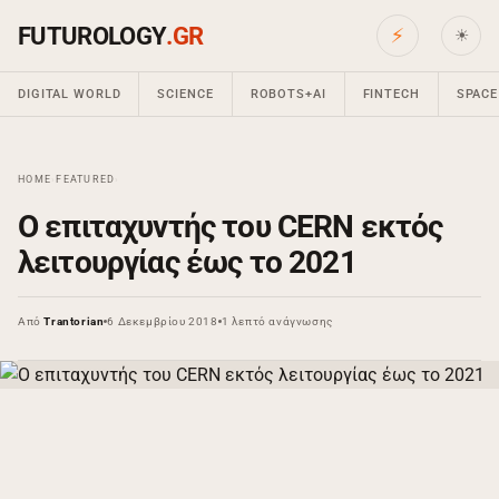
FUTUROLOGY
.GR
⚡
☀
DIGITAL WORLD
SCIENCE
ROBOTS+AI
FINTECH
SPACE
HOME
›
FEATURED
›
Ο επιταχυντής του CERN εκτός
λειτουργίας έως το 2021
Από
Trantorian
6 Δεκεμβρίου 2018
1 λεπτό ανάγνωσης