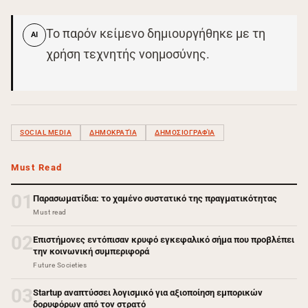
Το παρόν κείμενο δημιουργήθηκε με τη
AI
χρήση τεχνητής νοημοσύνης.
SOCIAL MEDIA
ΔΗΜΟΚΡΑΤΊΑ
ΔΗΜΟΣΙΟΓΡΑΦΊΑ
Must Read
01
Παρασωματίδια: το χαμένο συστατικό της πραγματικότητας
Must read
02
Επιστήμονες εντόπισαν κρυφό εγκεφαλικό σήμα που προβλέπει
την κοινωνική συμπεριφορά
Future Societies
03
Startup αναπτύσσει λογισμικό για αξιοποίηση εμπορικών
δορυφόρων από τον στρατό