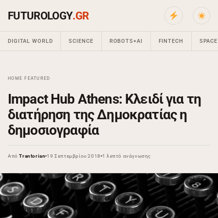
FUTUROLOGY
.GR
DIGITAL WORLD
SCIENCE
ROBOTS+AI
FINTECH
SPACE
HOME
›
FEATURED
›
Impact Hub Athens: Κλειδί για τη
διατήρηση της Δημοκρατίας η
δημοσιογραφία
Από
Trantorian
19 Σεπτεμβρίου 2018
1 λεπτό ανάγνωσης