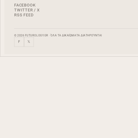
FACEBOOK
TWITTER / X
RSS FEED
© 2026 FUTUROLOGY.GR · ΌΛΑ ΤΑ ΔΙΚΑΙΏΜΑΤΑ ΔΙΑΤΗΡΟΎΝΤΑΙ
F
𝕏