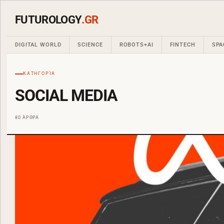
FUTUROLOGY
.GR
DIGITAL WORLD
SCIENCE
ROBOTS+AI
FINTECH
SPA
ΚΑΤΗΓΟΡΊΑ
SOCIAL MEDIA
80 ΆΡΘΡΑ