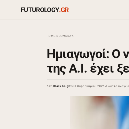
FUTUROLOGY
.GR
HOME
›
DOOMSDAY
›
Ημιαγωγοί: Ο 
της Α.Ι. έχει ξ
Από
Black Knight
24 Φεβρουαρίου 2024
1 λεπτό ανάγν