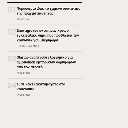
01
Παρασωματίδια: το χαμένο συστατικό
της πραγματικότητας
Must read
02
Επιστήμονες εντόπισαν κρυφό
εγκεφαλικό σήμα που προβλέπει την
κοινωνική συμπεριφορά
Future Societies
03
Startup αναπτύσσει λογισμικό για
αξιοποίηση εμπορικών δορυφόρων
από τον στρατό
Must read
04
Τι σε κάνει ακαταμάχητο στα
κουνούπια
Must read