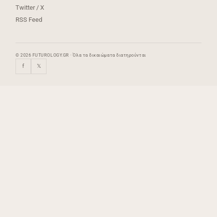
Twitter / X
RSS Feed
© 2026 FUTUROLOGY.GR · Όλα τα δικαιώματα διατηρούνται
f
𝕏