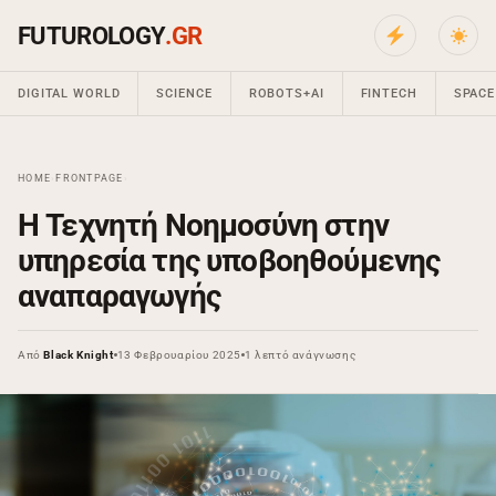
FUTUROLOGY
.GR
DIGITAL WORLD
SCIENCE
ROBOTS+AI
FINTECH
SPACE
HOME
›
FRONTPAGE
›
Η Τεχνητή Νοημοσύνη στην
υπηρεσία της υποβοηθούμενης
αναπαραγωγής
Από
Black Knight
13 Φεβρουαρίου 2025
1 λεπτό ανάγνωσης