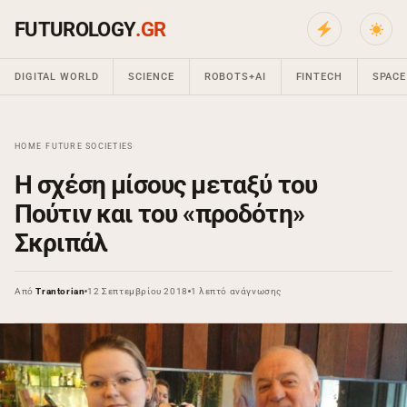
FUTUROLOGY
.GR
DIGITAL WORLD
SCIENCE
ROBOTS+AI
FINTECH
SPACE
HOME
›
FUTURE SOCIETIES
›
Η σχέση μίσους μεταξύ του
Πούτιν και του «προδότη»
Σκριπάλ
Από
Trantorian
12 Σεπτεμβρίου 2018
1 λεπτό ανάγνωσης