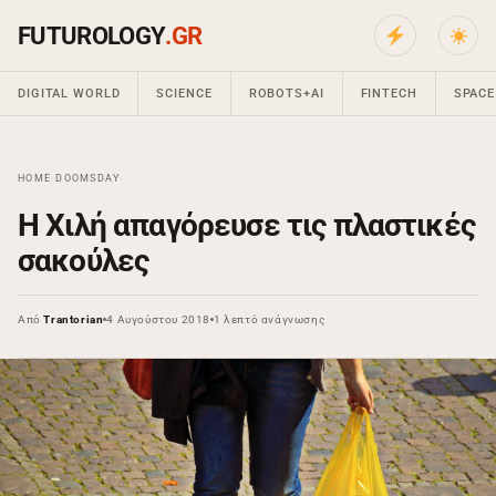
FUTUROLOGY
.GR
DIGITAL WORLD
SCIENCE
ROBOTS+AI
FINTECH
SPACE
HOME
›
DOOMSDAY
›
Η Χιλή απαγόρευσε τις πλαστικές
σακούλες
Από
Trantorian
4 Αυγούστου 2018
1 λεπτό ανάγνωσης