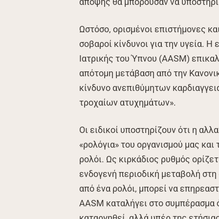
άποψης θα μπορούσαν να υποστηρί
Ωστόσο, ορισμένοι επιστήμονες κ
σοβαροί κίνδυνοι για την υγεία. Η
Ιατρικής του Ύπνου (AASM) επικαλ
απότομη μετάβαση από την Κανονικ
κίνδυνο ανεπιθύμητων καρδιαγγει
τροχαίων ατυχημάτων».
Οι ειδικοί υποστηρίζουν ότι η αλλ
«ρολόγια» του οργανισμού μας και 
ρολόι. Ως κιρκάδιος ρυθμός ορίζε
ενδογενή περιοδική μεταβολή στη 
από ένα ρολόι, μπορεί να επηρεασ
AASM καταλήγει στο συμπέρασμα ό
καταργηθεί, αλλά υπέρ της ετήσια