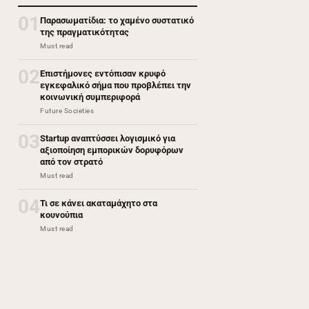
01
Παρασωματίδια: το χαμένο συστατικό
της πραγματικότητας
Must read
02
Επιστήμονες εντόπισαν κρυφό
εγκεφαλικό σήμα που προβλέπει την
κοινωνική συμπεριφορά
Future Societies
03
Startup αναπτύσσει λογισμικό για
αξιοποίηση εμπορικών δορυφόρων
από τον στρατό
Must read
04
Τι σε κάνει ακαταμάχητο στα
κουνούπια
Must read