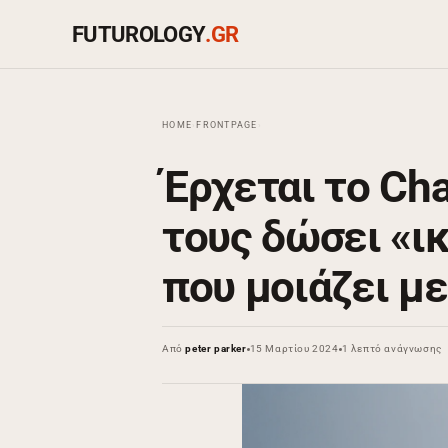
FUTUROLOGY
.GR
HOME
›
FRONTPAGE
›
Έρχεται το Ch
τους δώσει «ι
που μοιάζει μ
Από
peter parker
15 Μαρτίου 2024
1 λεπτό ανάγνωσης