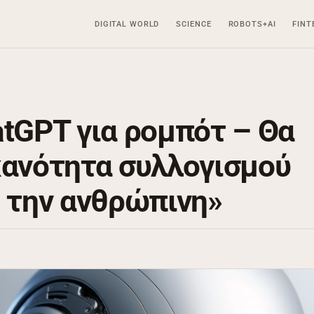
DIGITAL WORLD
SCIENCE
ROBOTS+AI
FINT
atGPT για ρομπότ – Θα
κανότητα συλλογισμού
ε την ανθρώπινη»