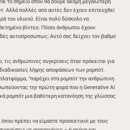
ίναι το σημείο όπου θα δούμε ακόμη μεγαλύτερη
. Αλλά πολλές από αυτές δεν έχουν επιτευχθεί
ρά του υλικού. Είναι πολύ δύσκολο να
ετημένο βίντεο. Πόσοι άνθρωποι έχουν
δές αυτοπροσώπως; Αυτό σας δείχνει τον βαθμό
, τις ανθρώπινες συγκρίσεις όταν πρόκειται για
ς διαδικασίες λήψης αποφάσεων των ρομπότ.
 πλατφόρμα, “παρέχει στα ρομπότ την ανθρώπινη
σωπεύοντας την πρώτη φορά που η Generative AI
ικά ρομπότ μια βαθύτερη κατανόηση της γλώσσας
α όπου πρέπει να είμαστε προσεκτικοί με τους
 συγκρίσεις με αφηρημένες – ή ακόμη και