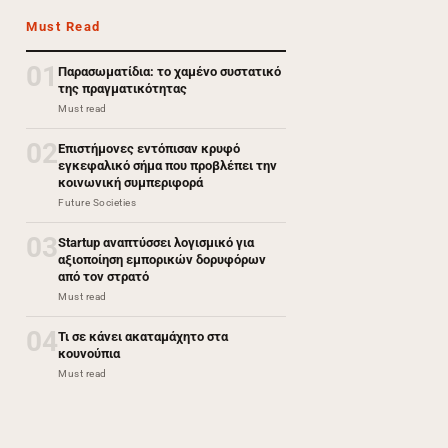
Must Read
01
Παρασωματίδια: το χαμένο συστατικό
της πραγματικότητας
Must read
02
Επιστήμονες εντόπισαν κρυφό
εγκεφαλικό σήμα που προβλέπει την
κοινωνική συμπεριφορά
Future Societies
03
Startup αναπτύσσει λογισμικό για
αξιοποίηση εμπορικών δορυφόρων
από τον στρατό
Must read
04
Τι σε κάνει ακαταμάχητο στα
κουνούπια
Must read