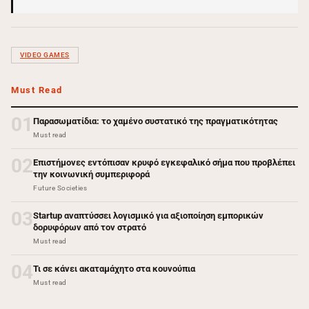
VIDEO GAMES
Must Read
01
Παρασωματίδια: το χαμένο συστατικό της πραγματικότητας
Must read
02
Επιστήμονες εντόπισαν κρυφό εγκεφαλικό σήμα που προβλέπει
την κοινωνική συμπεριφορά
Future Societies
03
Startup αναπτύσσει λογισμικό για αξιοποίηση εμπορικών
δορυφόρων από τον στρατό
Must read
04
Τι σε κάνει ακαταμάχητο στα κουνούπια
Must read