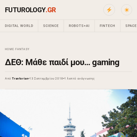
FUTUROLOGY
.GR
DIGITAL WORLD
SCIENCE
ROBOTS+AI
FINTECH
SPACE
HOME
›
FANTASY
›
ΔΕΘ: Μάθε παιδί μου… gaming
Από
Trantorian
13 Σεπτεμβρίου 2018
1 λεπτό ανάγνωσης