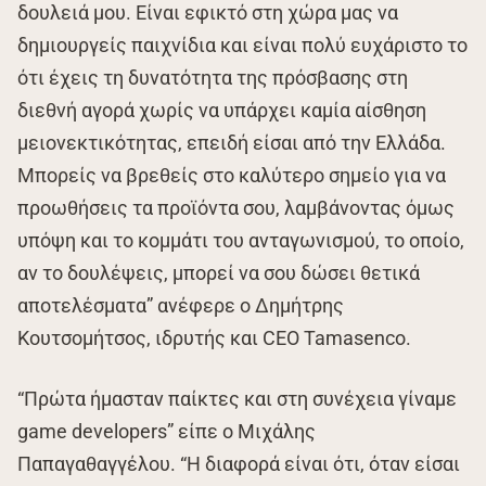
δουλειά μου. Είναι εφικτό στη χώρα μας να
δημιουργείς παιχνίδια και είναι πολύ ευχάριστο το
ότι έχεις τη δυνατότητα της πρόσβασης στη
διεθνή αγορά χωρίς να υπάρχει καμία αίσθηση
μειονεκτικότητας, επειδή είσαι από την Ελλάδα.
Μπορείς να βρεθείς στο καλύτερο σημείο για να
προωθήσεις τα προϊόντα σου, λαμβάνοντας όμως
υπόψη και το κομμάτι του ανταγωνισμού, το οποίο,
αν το δουλέψεις, μπορεί να σου δώσει θετικά
αποτελέσματα” ανέφερε ο Δημήτρης
Κουτσομήτσος, ιδρυτής και CEO Tamasenco.
“Πρώτα ήμασταν παίκτες και στη συνέχεια γίναμε
game developers” είπε ο Μιχάλης
Παπαγαθαγγέλου. “Η διαφορά είναι ότι, όταν είσαι