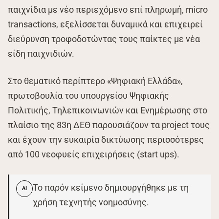
παιχνίδια με νέο περιεχόμενο επί πληρωμή, micro
transactions, εξελίσσεται δυναμικά και επιχειρεί
διεύρυνση τροφοδοτώντας τους παίκτες με νέα
είδη παιχνιδιών.
Στο θεματικό περίπτερο «Ψηφιακή Ελλάδα»,
πρωτοβουλία του υπουργείου Ψηφιακής
Πολιτικής, Τηλεπικοινωνιών και Ενημέρωσης στο
πλαίσιο της 83η ΔΕΘ παρουσιάζουν τα project τους
και έχουν την ευκαιρία δικτύωσης περισσότερες
από 100 νεοφυείς επιχειρήσεις (start ups).
Το παρόν κείμενο δημιουργήθηκε με τη
AI
χρήση τεχνητής νοημοσύνης.