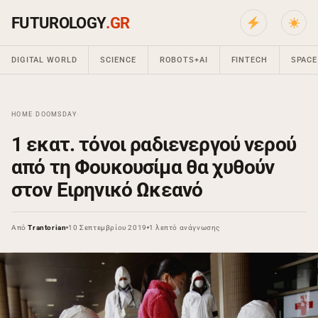
FUTUROLOGY
.GR
DIGITAL WORLD
SCIENCE
ROBOTS+AI
FINTECH
SPACE
HOME
›
DOOMSDAY
›
1 εκατ. τόνοι ραδιενεργού νερού
από τη Φουκουσίμα θα χυθούν
στον Ειρηνικό Ωκεανό
Από
Trantorian
10 Σεπτεμβρίου 2019
1 λεπτό ανάγνωσης