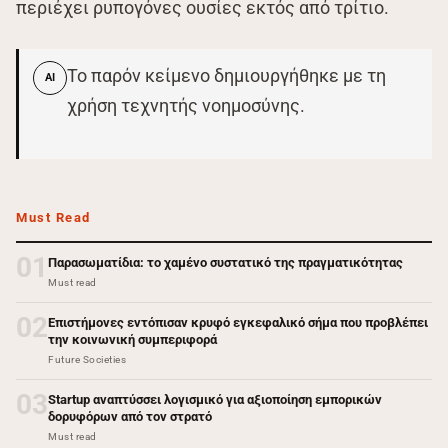
περιέχει ρυπογόνες ουσίες εκτός από τρίτιο.
Το παρόν κείμενο δημιουργήθηκε με τη
AI
χρήση τεχνητής νοημοσύνης.
Must Read
01
Παρασωματίδια: το χαμένο συστατικό της πραγματικότητας
Must read
02
Επιστήμονες εντόπισαν κρυφό εγκεφαλικό σήμα που προβλέπει
την κοινωνική συμπεριφορά
Future Societies
03
Startup αναπτύσσει λογισμικό για αξιοποίηση εμπορικών
δορυφόρων από τον στρατό
Must read