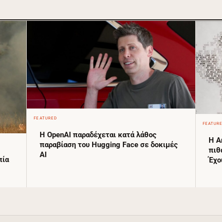
FEATURED
FEATUR
Η OpenAI παραδέχεται κατά λάθος
Η A
παραβίαση του Hugging Face σε δοκιμές
πιθ
AI
πία
Έχο