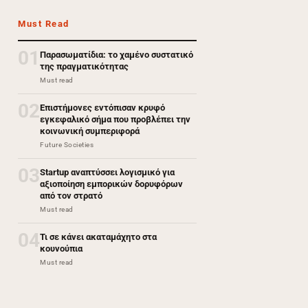
Must Read
01
Παρασωματίδια: το χαμένο συστατικό
της πραγματικότητας
Must read
02
Επιστήμονες εντόπισαν κρυφό
εγκεφαλικό σήμα που προβλέπει την
κοινωνική συμπεριφορά
Future Societies
03
Startup αναπτύσσει λογισμικό για
αξιοποίηση εμπορικών δορυφόρων
από τον στρατό
Must read
04
Τι σε κάνει ακαταμάχητο στα
κουνούπια
Must read