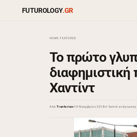
FUTUROLOGY
.GR
HOME
›
FEATURED
›
Το πρώτο γλυ
διαφημιστική 
Χαντίντ
Από
Trantorian
19 Νοεμβρίου 2018
1 λεπτό ανάγνωσης