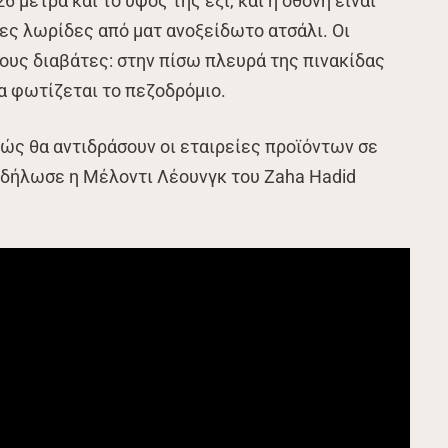
 μέτρα και το ύψος της έξι, και η οθόνη είναι
ες λωρίδες από ματ ανοξείδωτο ατσάλι. Οι
τους διαβάτες: στην πίσω πλευρά της πινακίδας
α φωτίζεται το πεζοδρόμιο.
πώς θα αντιδράσουν οι εταιρείες προϊόντων σε
 δήλωσε η Μέλοντι Λέουνγκ του Zaha Hadid