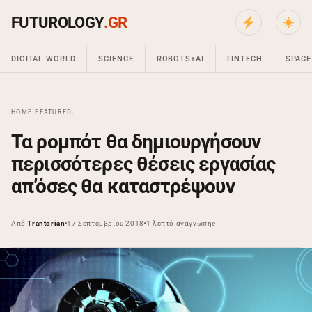
FUTUROLOGY
.GR
DIGITAL WORLD
SCIENCE
ROBOTS+AI
FINTECH
SPACE
HOME
›
FEATURED
›
Τα ρομπότ θα δημιουργήσουν
περισσότερες θέσεις εργασίας
απ’όσες θα καταστρέψουν
Από
Trantorian
17 Σεπτεμβρίου 2018
1 λεπτό ανάγνωσης