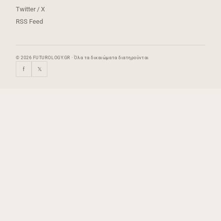
Twitter / X
RSS Feed
© 2026 FUTUROLOGY.GR · Όλα τα δικαιώματα διατηρούνται
f
𝕏