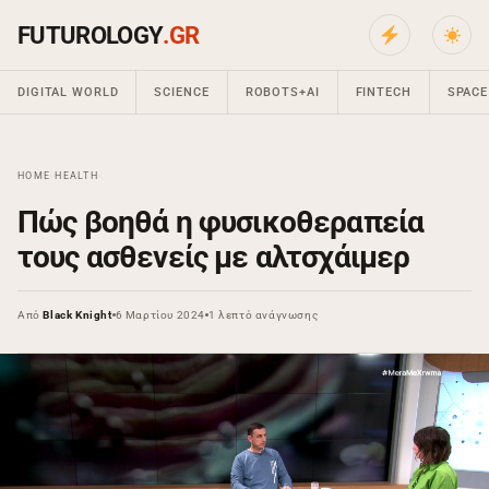
FUTUROLOGY
.GR
DIGITAL WORLD
SCIENCE
ROBOTS+AI
FINTECH
SPACE
HOME
›
HEALTH
›
Πώς βοηθά η φυσικοθεραπεία
τους ασθενείς με αλτσχάιμερ
Από
Black Knight
6 Μαρτίου 2024
1 λεπτό ανάγνωσης