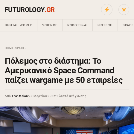
FUTUROLOGY
.GR
DIGITAL WORLD
SCIENCE
ROBOTS+AI
FINTECH
SPACE
HOME
›
SPACE
›
Πόλεμος στο διάστημα: Το
Αμερικανικό Space Command
παίζει wargame με 50 εταιρείες
Από
Trantorian
20 Μαρτίου 2026
1 λεπτό ανάγνωσης