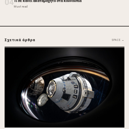
04
Τι σε κάνει ακαταμάχητο στα κουνούπια
Must read
Σχετικά άρθρα
SPACE →