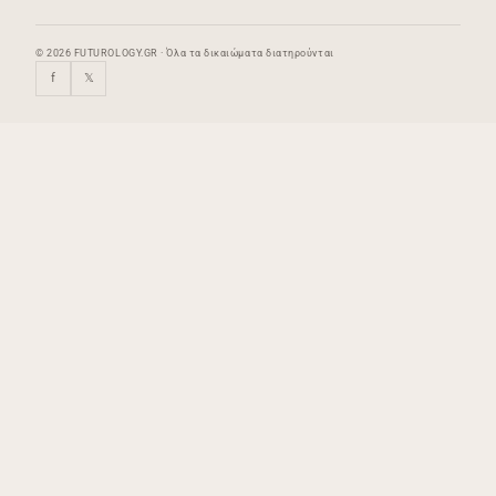
© 2026 FUTUROLOGY.GR · Όλα τα δικαιώματα διατηρούνται
f
𝕏