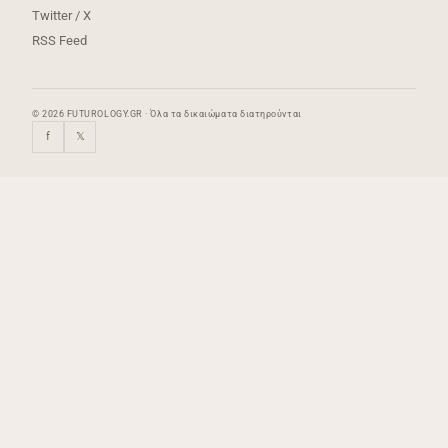
Twitter / X
RSS Feed
© 2026 FUTUROLOGY.GR · Όλα τα δικαιώματα διατηρούνται
f
𝕏