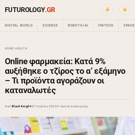
FUTUROLOGY
.GR
DIGITAL WORLD
SCIENCE
ROBOTS+AI
FINTECH
SPACE
HOME
›
HEALTH
›
Online φαρμακεία: Κατά 9%
αυξήθηκε ο τζίρος το α’ εξάμηνο
– Τι προϊόντα αγοράζουν οι
καταναλωτές
Από
Black Knight
27 Ιουλίου 2023
1 λεπτό ανάγνωσης