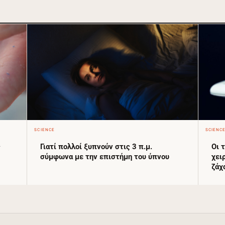
SCIENCE
SCIENC
ς
Γιατί πολλοί ξυπνούν στις 3 π.μ.
Οι 
σύμφωνα με την επιστήμη του ύπνου
χει
ζάχ