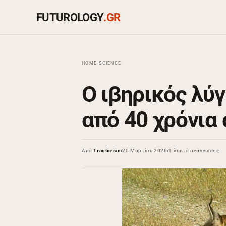
FUTUROLOGY
.GR
HOME
›
SCIENCE
›
Ο ιβηρικός λύ
από 40 χρόνια
Από
Trantorian
20 Μαρτίου 2026
1 λεπτό ανάγνωσης