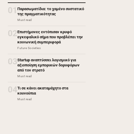
01
Παρασωματίδια: το χαμένο συστατικό
της πραγματικότητας
Must read
02
Επιστήμονες εντόπισαν κρυφό
εγκεφαλικό σήμα που προβλέπει την
κοινωνική συμπεριφορά
Future Societies
03
Startup αναπτύσσει λογισμικό για
αξιοποίηση εμπορικών δορυφόρων
από τον στρατό
Must read
04
Τι σε κάνει ακαταμάχητο στα
κουνούπια
Must read