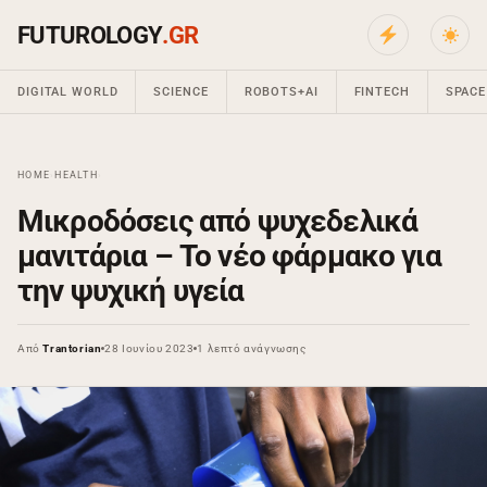
FUTUROLOGY
.GR
DIGITAL WORLD
SCIENCE
ROBOTS+AI
FINTECH
SPACE
HOME
›
HEALTH
›
Μικροδόσεις από ψυχεδελικά
μανιτάρια – Το νέο φάρμακο για
την ψυχική υγεία
Από
Trantorian
28 Ιουνίου 2023
1 λεπτό ανάγνωσης