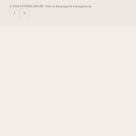
© 2026 FUTUROLOGY.GR · Όλα τα δικαιώματα διατηρούνται
f
𝕏