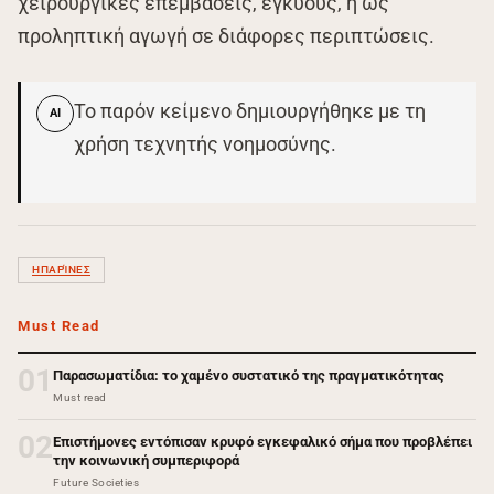
χειρουργικές επεμβάσεις, εγκύους, ή ως
προληπτική αγωγή σε διάφορες περιπτώσεις.
Το παρόν κείμενο δημιουργήθηκε με τη
AI
χρήση τεχνητής νοημοσύνης.
ΗΠΑΡΊΝΕΣ
Must Read
01
Παρασωματίδια: το χαμένο συστατικό της πραγματικότητας
Must read
02
Επιστήμονες εντόπισαν κρυφό εγκεφαλικό σήμα που προβλέπει
την κοινωνική συμπεριφορά
Future Societies