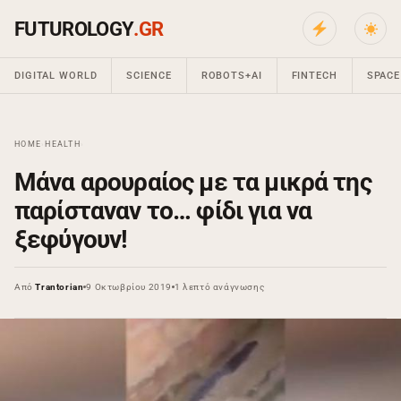
FUTUROLOGY
.GR
DIGITAL WORLD
SCIENCE
ROBOTS+AI
FINTECH
SPACE
HOME
›
HEALTH
›
Μάνα αρουραίος με τα μικρά της
παρίσταναν το… φίδι για να
ξεφύγουν!
Από
Trantorian
9 Οκτωβρίου 2019
1 λεπτό ανάγνωσης