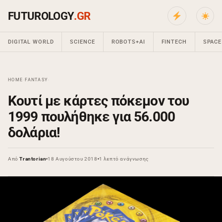
FUTUROLOGY
.GR
DIGITAL WORLD
SCIENCE
ROBOTS+AI
FINTECH
SPACE
HOME
›
FANTASY
›
Κουτί με κάρτες πόκεμον του
1999 πουλήθηκε για 56.000
δολάρια!
Από
Trantorian
18 Αυγούστου 2018
1 λεπτό ανάγνωσης