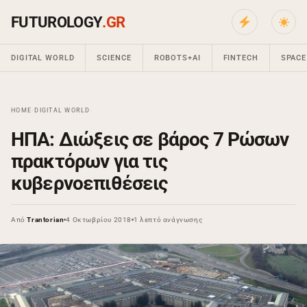
FUTUROLOGY
.GR
DIGITAL WORLD
SCIENCE
ROBOTS+AI
FINTECH
SPACE
HOME
›
DIGITAL WORLD
›
ΗΠΑ: Διώξεις σε βάρος 7 Ρώσων
πρακτόρων για τις
κυβερνοεπιθέσεις
Από
Trantorian
4 Οκτωβρίου 2018
1 λεπτό ανάγνωσης