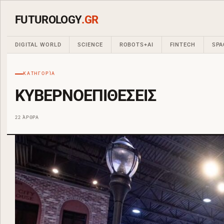
FUTUROLOGY
.GR
DIGITAL WORLD
SCIENCE
ROBOTS+AI
FINTECH
SPA
ΚΑΤΗΓΟΡΊΑ
ΚΥΒΕΡΝΟΕΠΙΘΕΣΕΙΣ
22 ΆΡΘΡΑ