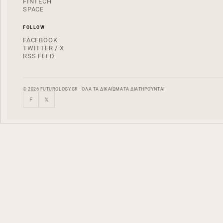
FINTECH
SPACE
FOLLOW
FACEBOOK
TWITTER / X
RSS FEED
© 2026 FUTUROLOGY.GR · ΌΛΑ ΤΑ ΔΙΚΑΙΏΜΑΤΑ ΔΙΑΤΗΡΟΎΝΤΑΙ
F
𝕏