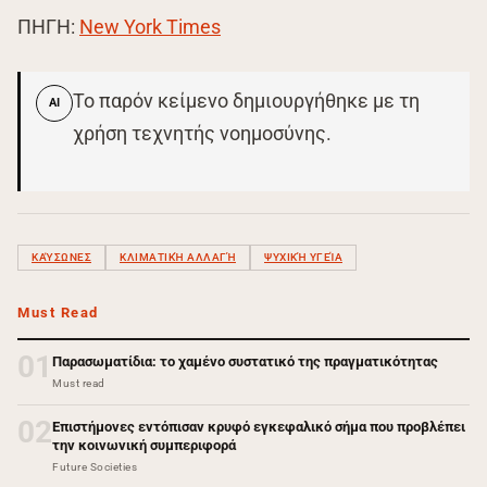
ΠΗΓΗ:
New York Times
Το παρόν κείμενο δημιουργήθηκε με τη
AI
χρήση τεχνητής νοημοσύνης.
ΚΑΎΣΩΝΕΣ
ΚΛΙΜΑΤΙΚΉ ΑΛΛΑΓΉ
ΨΥΧΙΚΉ ΥΓΕΊΑ
Must Read
01
Παρασωματίδια: το χαμένο συστατικό της πραγματικότητας
Must read
02
Επιστήμονες εντόπισαν κρυφό εγκεφαλικό σήμα που προβλέπει
την κοινωνική συμπεριφορά
Future Societies