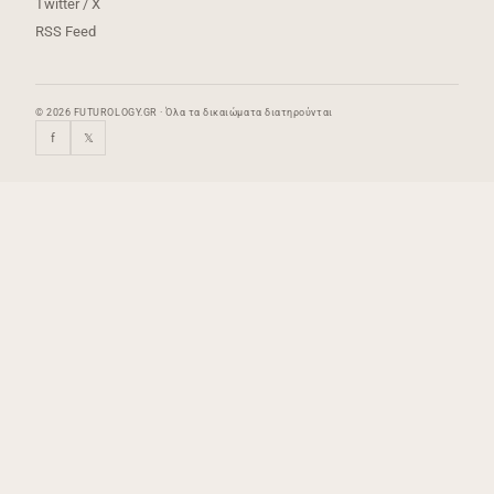
Twitter / X
RSS Feed
© 2026 FUTUROLOGY.GR · Όλα τα δικαιώματα διατηρούνται
f
𝕏