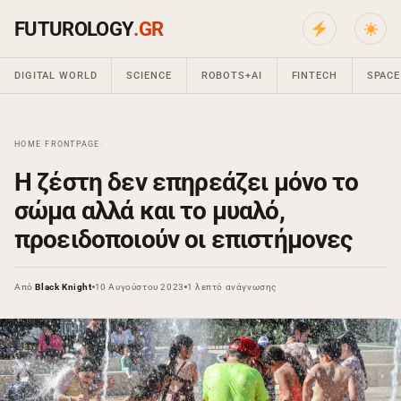
FUTUROLOGY
.GR
DIGITAL WORLD
SCIENCE
ROBOTS+AI
FINTECH
SPACE
HOME
›
FRONTPAGE
›
Η ζέστη δεν επηρεάζει μόνο το
σώμα αλλά και το μυαλό,
προειδοποιούν οι επιστήμονες
Από
Black Knight
10 Αυγούστου 2023
1 λεπτό ανάγνωσης