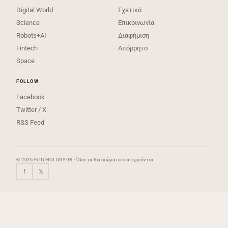
Digital World
Σχετικά
Science
Επικοινωνία
Robots+AI
Διαφήμιση
Fintech
Απόρρητο
Space
FOLLOW
Facebook
Twitter / X
RSS Feed
© 2026 FUTUROLOGY.GR · Όλα τα δικαιώματα διατηρούνται
f
𝕏