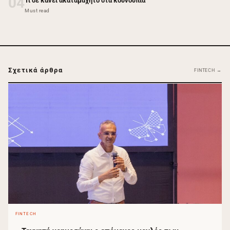
04
Τι σε κάνει ακαταμάχητο στα κουνούπια
Must read
Σχετικά άρθρα
FINTECH →
FINTECH