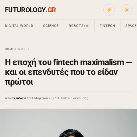
FUTUROLOGY
.GR
DIGITAL WORLD
SCIENCE
ROBOTS+AI
FINTECH
SPACE
HOME
›
FINTECH
›
Η εποχή του fintech maximalism —
και οι επενδυτές που το είδαν
πρώτοι
Από
Trantorian
24 Μαρτίου 2026
1 λεπτό ανάγνωσης