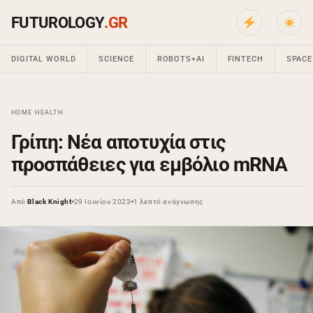
FUTUROLOGY
.GR
DIGITAL WORLD
SCIENCE
ROBOTS+AI
FINTECH
SPACE
HOME
›
HEALTH
›
Γρίπη: Νέα αποτυχία στις
προσπάθειες για εμβόλιο mRNA
Από
Black Knight
29 Ιουνίου 2023
1 λεπτό ανάγνωσης