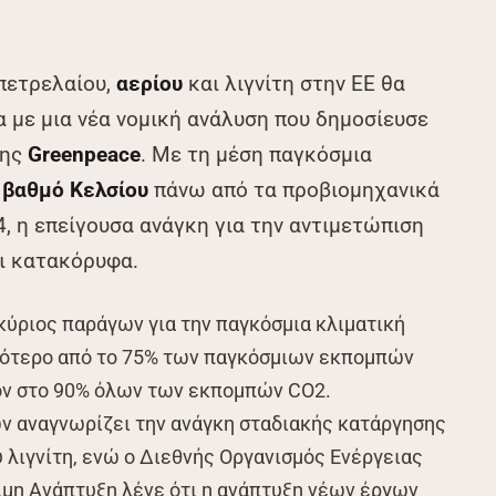
πετρελαίου,
αερίου
και λιγνίτη στην ΕΕ θα
 με μια νέα νομική ανάλυση που δημοσίευσε
της
Greenpeace
. Με τη μέση παγκόσμια
 βαθμό Κελσίου
πάνω από τα προβιομηχανικά
, η επείγουσα ανάγκη για την αντιμετώπιση
αι κατακόρυφα.
 κύριος παράγων για την παγκόσμια κλιματική
σότερο από το 75% των παγκόσμιων εκπομπών
όν στο 90% όλων των εκπομπών CO2.
 αναγνωρίζει την ανάγκη σταδιακής κατάργησης
υ λιγνίτη, ενώ ο Διεθνής Οργανισμός Ενέργειας
σιμη Ανάπτυξη λένε ότι η ανάπτυξη νέων έργων