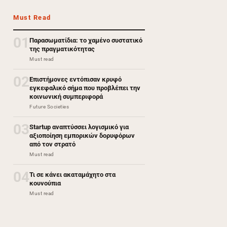
Must Read
01
Παρασωματίδια: το χαμένο συστατικό
της πραγματικότητας
Must read
02
Επιστήμονες εντόπισαν κρυφό
εγκεφαλικό σήμα που προβλέπει την
κοινωνική συμπεριφορά
Future Societies
03
Startup αναπτύσσει λογισμικό για
αξιοποίηση εμπορικών δορυφόρων
από τον στρατό
Must read
04
Τι σε κάνει ακαταμάχητο στα
κουνούπια
Must read