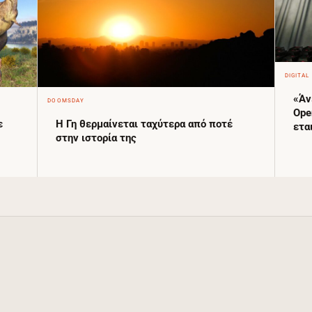
DIGITAL
«Άν
DOOMSDAY
Ope
ε
Η Γη θερμαίνεται ταχύτερα από ποτέ
ετα
στην ιστορία της