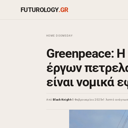
FUTUROLOGY
.GR
HOME
›
DOOMSDAY
›
Greenpeace: Η
έργων πετρελα
είναι νομικά ε
Από
Black Knight
5 Φεβρουαρίου 2025
1 λεπτό ανάγνω