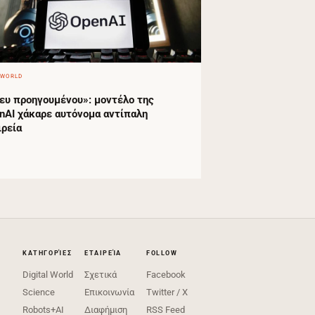
 WORLD
ευ προηγουμένου»: μοντέλο της
nAI χάκαρε αυτόνομα αντίπαλη
ιρεία
ΚΑΤΗΓΟΡΊΕΣ
ΕΤΑΙΡΕΊΑ
FOLLOW
Digital World
Σχετικά
Facebook
Science
Επικοινωνία
Twitter / X
Robots+AI
Διαφήμιση
RSS Feed