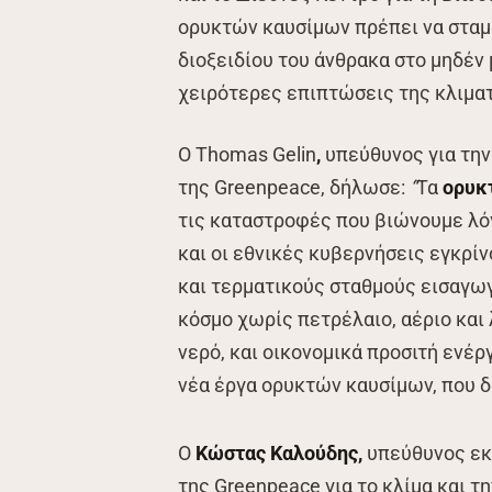
ορυκτών καυσίμων πρέπει να σταμ
διοξειδίου του άνθρακα στο μηδέν
χειρότερες επιπτώσεις της κλιματ
Ο Thomas Gelin
,
υπεύθυνος για την
της Greenpeace, δήλωσε:
“
Τα
ορυκ
τις καταστροφές που βιώνουμε λόγ
και οι εθνικές κυβερνήσεις εγκρί
και τερματικούς σταθμούς εισαγωγ
κόσμο χωρίς πετρέλαιο, αέριο και 
νερό, και οικονομικά προσιτή ενέρ
νέα έργα ορυκτών καυσίμων, που δι
Ο
Κώστας Καλούδης,
υπεύθυνος εκ
της Greenpeace για το κλίμα και τ