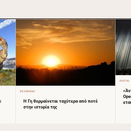
DIGITAL
«Άν
DOOMSDAY
Ope
ε
Η Γη θερμαίνεται ταχύτερα από ποτέ
ετα
στην ιστορία της