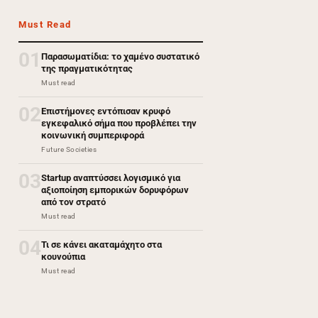
Must Read
01
Παρασωματίδια: το χαμένο συστατικό
της πραγματικότητας
Must read
02
Επιστήμονες εντόπισαν κρυφό
εγκεφαλικό σήμα που προβλέπει την
κοινωνική συμπεριφορά
Future Societies
03
Startup αναπτύσσει λογισμικό για
αξιοποίηση εμπορικών δορυφόρων
από τον στρατό
Must read
04
Τι σε κάνει ακαταμάχητο στα
κουνούπια
Must read