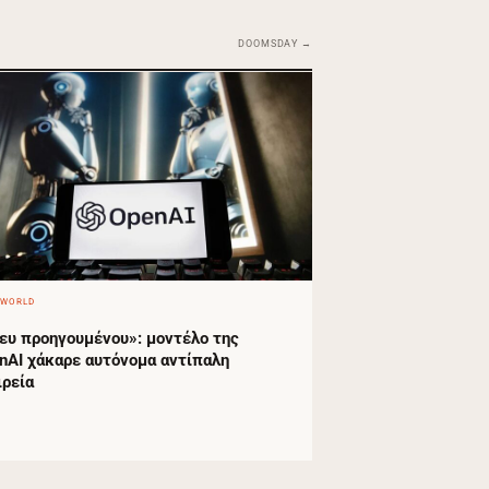
DOOMSDAY →
 WORLD
ευ προηγουμένου»: μοντέλο της
nAI χάκαρε αυτόνομα αντίπαλη
ιρεία