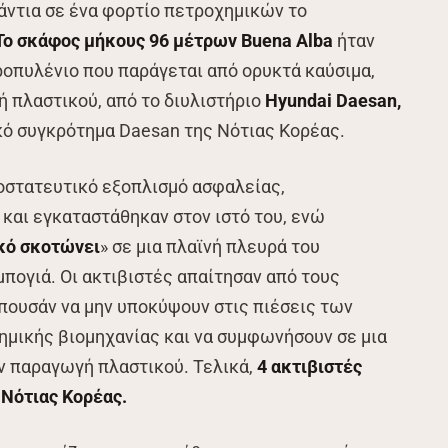
άντια σε ένα φορτίο πετροχημικών το
Το σκάφος μήκους 96 μέτρων Buena Alba
ήταν
οπυλένιο που παράγεται από ορυκτά καύσιμα,
ή πλαστικού, από το διυλιστήριο
Hyundai Daesan,
κό συγκρότημα Daesan της Νότιας Κορέας.
οστατευτικό εξοπλισμό ασφαλείας,
και εγκαταστάθηκαν στον ιστό του, ενώ
κό σκοτώνει
» σε μια πλαϊνή πλευρά του
πογιά. Οι ακτιβιστές απαίτησαν από τους
πουσάν να μην υποκύψουν στις πιέσεις των
ημικής βιομηχανίας και να συμφωνήσουν σε μια
ν παραγωγή πλαστικού. Τελικά,
4 ακτιβιστές
 Νότιας Κορέας.