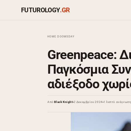
FUTUROLOGY
.GR
HOME
›
DOOMSDAY
›
Greenpeace: Δ
Παγκόσμια Συν
αδιέξοδο χωρ
Από
Black Knight
2 Δεκεμβρίου 2024
1 λεπτό ανάγνωσ