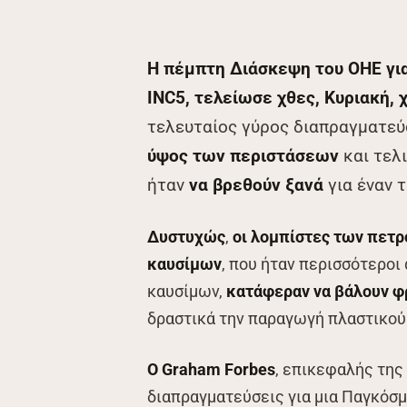
Η πέμπτη Διάσκεψη του ΟΗΕ
γι
INC5, τελείωσε χθες, Κυριακή,
τελευταίος γύρος διαπραγματε
ύψος των περιστάσεων
και τελ
ήταν
να βρεθούν ξανά
για έναν 
Δυστυχώς
,
οι λομπίστες των πετρ
καυσίμων
, που ήταν περισσότεροι
καυσίμων,
κατάφεραν να βάλουν φρ
δραστικά την παραγωγή πλαστικού
Ο Graham Forbes
, επικεφαλής της
διαπραγματεύσεις για μια Παγκόσμ