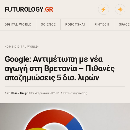
FUTUROLOGY
.GR
DIGITAL WORLD
SCIENCE
ROBOTS+AI
FINTECH
SPACE
HOME
›
DIGITAL WORLD
›
Google: Αντιμέτωπη με νέα
αγωγή στη Βρετανία – Πιθανές
αποζημιώσεις 5 δισ. λιρών
Από
Black Knight
19 Απριλίου 2025
1 λεπτό ανάγνωσης