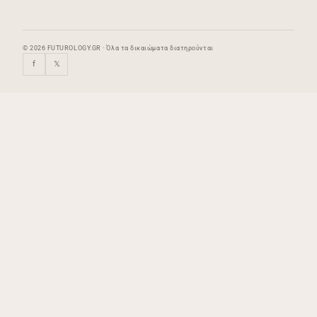
© 2026 FUTUROLOGY.GR · Όλα τα δικαιώματα διατηρούνται
f
𝕏