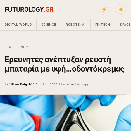
FUTUROLOGY
.GR
DIGITAL WORLD
SCIENCE
ROBOTS+AI
FINTECH
SPACE
HOME
›
FRONTPAGE
›
Ερευνητές ανέπτυξαν ρευστή
μπαταρία με υφή…οδοντόκρεμας
Από
Black Knight
22 Απριλίου 2025
1 λεπτό ανάγνωσης