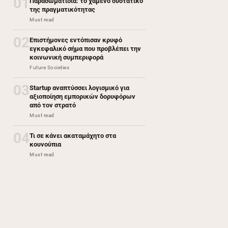
01
Παρασωματίδια: το χαμένο συστατικό
της πραγματικότητας
Must read
02
Επιστήμονες εντόπισαν κρυφό
εγκεφαλικό σήμα που προβλέπει την
κοινωνική συμπεριφορά
Future Societies
03
Startup αναπτύσσει λογισμικό για
αξιοποίηση εμπορικών δορυφόρων
από τον στρατό
Must read
04
Τι σε κάνει ακαταμάχητο στα
κουνούπια
Must read