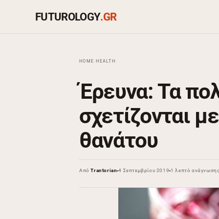
FUTUROLOGY
.GR
HOME
›
HEALTH
›
Έρευνα: Τα πο
σχετίζονται μ
θανάτου
Από
Trantorian
4 Σεπτεμβρίου 2019
1 λεπτό ανάγνωση