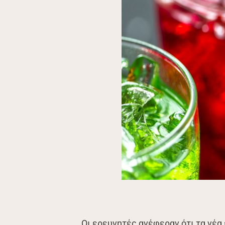
Oι ερευνητές ανέφεραν ότι τα νέ