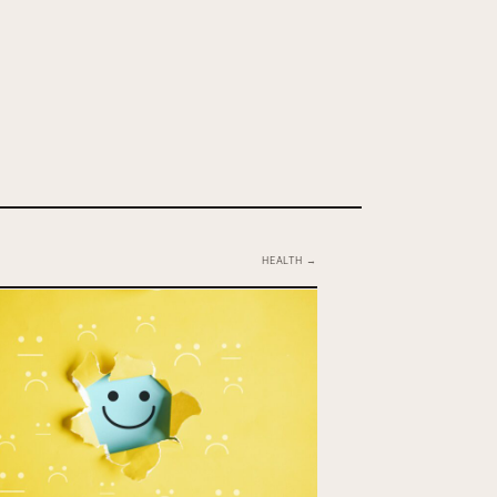
HEALTH →