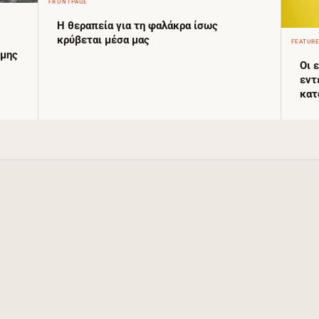
FRONTPAGE
Η θεραπεία για τη φαλάκρα ίσως
κρύβεται μέσα μας
FEATUR
ήμης
Οι 
εντ
κατ