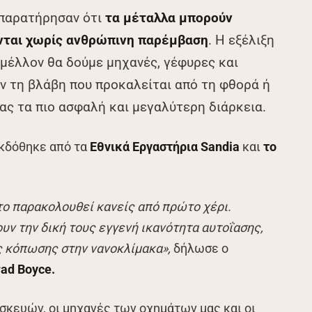
 παρατήρησαν ότι
τα μέταλλα μπορούν
νται χωρίς ανθρώπινη παρέμβαση
. Η εξέλιξη
ο μέλλον θα δούμε μηχανές, γέφυρες και
ν τη βλάβη που προκαλείται από τη φθορά ή
ας τα πιο ασφαλή και μεγαλύτερη διάρκεια.
εκδόθηκε από τα
Εθνικά Εργαστήρια Sandia
και
τo
ο παρακολουθεί κανείς από πρώτο χέρι.
υν την δική τους εγγενή ικανότητα αυτοΐασης,
 κόπωσης στην νανοκλίμακα»,
δήλωσε ο
rad Boyce.
σκευών, οι μηχανές των οχημάτων μας και οι