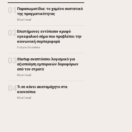
01
Παρασωματίδια: το χαμένο συστατικό
της πραγματικότητας
Must read
02
Επιστήμονες εντόπισαν κρυφό
εγκεφαλικό σήμα που προβλέπει την
κοινωνική συμπεριφορά
Future Societies
03
Startup αναπτύσσει λογισμικό για
αξιοποίηση εμπορικών δορυφόρων
από τον στρατό
Must read
04
Τι σε κάνει ακαταμάχητο στα
κουνούπια
Must read