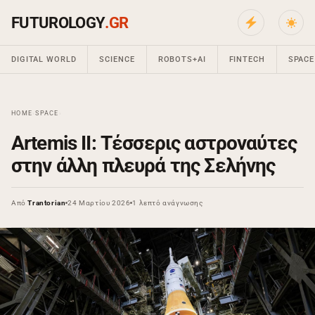
FUTUROLOGY
.GR
DIGITAL WORLD
SCIENCE
ROBOTS+AI
FINTECH
SPACE
HOME
›
SPACE
›
Artemis II: Τέσσερις αστροναύτες
στην άλλη πλευρά της Σελήνης
Από
Trantorian
24 Μαρτίου 2026
1 λεπτό ανάγνωσης