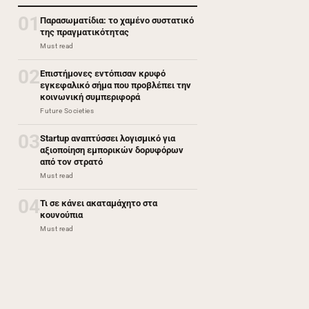
01
Παρασωματίδια: το χαμένο συστατικό
της πραγματικότητας
Must read
02
Επιστήμονες εντόπισαν κρυφό
εγκεφαλικό σήμα που προβλέπει την
κοινωνική συμπεριφορά
Future Societies
03
Startup αναπτύσσει λογισμικό για
αξιοποίηση εμπορικών δορυφόρων
από τον στρατό
Must read
04
Τι σε κάνει ακαταμάχητο στα
κουνούπια
Must read