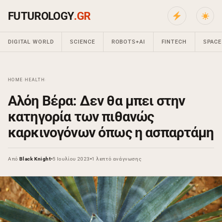
FUTUROLOGY
.GR
DIGITAL WORLD
SCIENCE
ROBOTS+AI
FINTECH
SPACE
HOME
›
HEALTH
›
Αλόη Βέρα: Δεν θα μπει στην
κατηγορία των πιθανώς
καρκινογόνων όπως η ασπαρτάμη
Από
Black Knight
5 Ιουλίου 2023
1 λεπτό ανάγνωσης